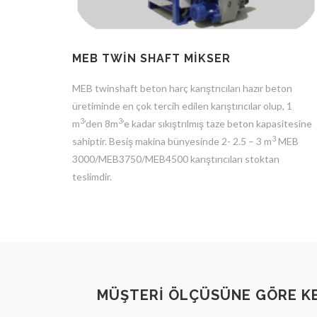
MEB TWİN SHAFT MİKSER
MEB twinshaft beton harç karıştrıcıları hazır beton
üretiminde en çok tercih edilen karıştırıcılar olup, 1
3
3
m
’den 8m
’e kadar sıkıştrılmış taze beton kapasitesine
3
sahiptir. Besiş makina bünyesinde 2- 2.5 – 3 m
MEB
3000/MEB3750/MEB4500 karıştırıcıları stoktan
teslimdir.
MÜŞTERİ ÖLÇÜSÜNE GÖRE KE