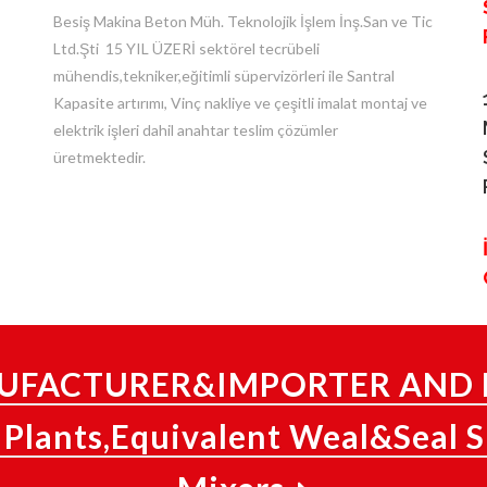
Besiş Makina Beton Müh. Teknolojik İşlem İnş.San ve Tic
Ltd.Şti 15 YIL ÜZERİ sektörel tecrübeli
mühendis,tekniker,eğitimli süpervizörleri ile Santral
Kapasite artırımı, Vinç nakliye ve çeşitli imalat montaj ve
elektrik işleri dahil anahtar teslim çözümler
üretmektedir.
ANUFACTURER&IMPORTER AND 
 Plants,Equivalent Weal&Seal S