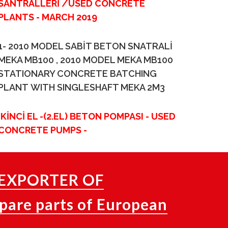
SANTRALLERİ /USED CONCRETE
PLANTS - MARCH 2019
1- 2010 MODEL SABİT BETON SNATRALİ
MEKA MB100 , 2010 MODEL MEKA MB100
STATIONARY CONCRETE BATCHING
PLANT
WITH SINGLESHAFT MEKA 2M3
İKİNCİ EL -(2.EL) BETON POMPASI - USED
CONCRETE PUMPS -
EXPORTER OF
pare parts of European