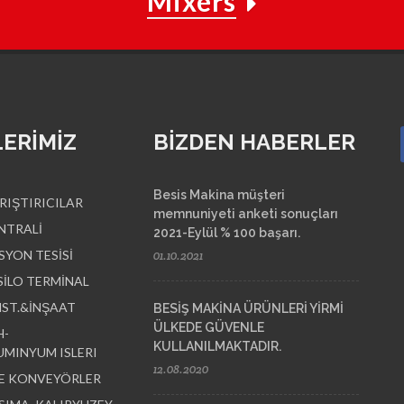
Mixers
ERİMİZ
BİZDEN HABERLER
Besis Makina müşteri
RIŞTIRICILAR
memnuniyeti anketi sonuçları
NTRALİ
2021-Eylül % 100 başarı.
SYON TESİSİ
01.10.2021
SİLO TERMİNAL
NST.&İNŞAAT
BESİŞ MAKİNA ÜRÜNLERİ YİRMİ
ÜLKEDE GÜVENLE
H-
KULLANILMAKTADIR.
UMINYUM ISLERI
12.08.2020
E KONVEYÖRLER