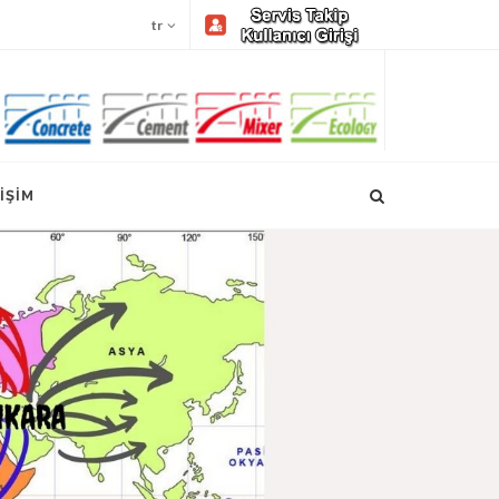
tr
İŞİM