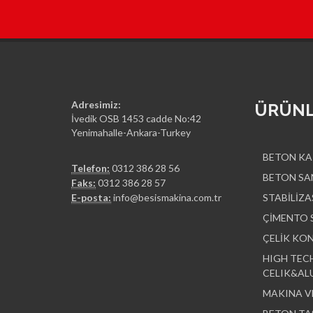
Adresimiz:
ÜRÜNL
İvedik OSB 1453 cadde No:42
Yenimahalle-Ankara-Turkey
BETON KA
Telefon:
0312 386 28 56
BETON SA
Faks:
0312 386 28 57
E-posta:
info@besismakina.com.tr
STABİLİZA
ÇİMENTO 
ÇELİK KO
HIGH TEC
CELIK&AL
MAKINA V