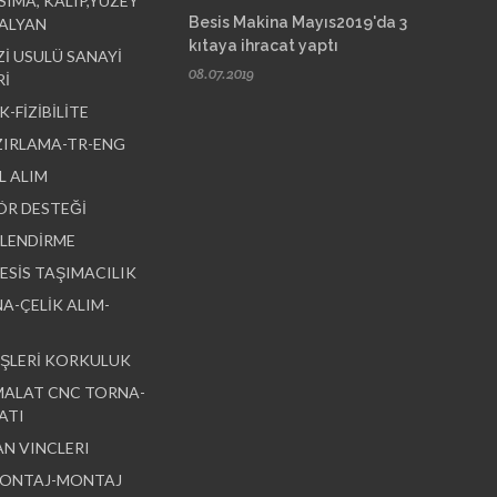
IMA, KALIP,YUZEY
Besis Makina Mayıs2019'da 3
TALYAN
kıtaya ihracat yaptı
Zİ USULÜ SANAYİ
08.07.2019
İ
İK-FİZİBİLİTE
ZIRLAMA-TR-ENG
L ALIM
ÖR DESTEĞİ
ÇLENDİRME
ESİS TAŞIMACILIK
NA-ÇELİK ALIM-
 İŞLERİ KORKULUK
İMALAT CNC TORNA-
LATI
AN VINCLERI
MONTAJ-MONTAJ