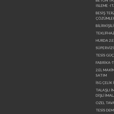
BETON TAS
ISLEME -I
BESİŞ TER
ÇÖZÜMLER
BİLİRKİŞİL
TEKLİFHA
HURDA 2.E
SÜPERVİZ
TESİS GÜ
FABRİKA-T
2.EL MAKİ
SATIM
İSG ÇELİK
TALAŞLI 
DİŞLİ İMA
OZEL TAV
TESİS DE