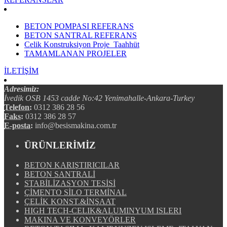
BETON POMPASI REFERANS
BETON SANTRAL REFERANS
Celik Konstruksiyon Proje_Taahhüt
TAMAMLANAN PROJELER
İLETİŞİM
Adresimiz:
İvedik OSB 1453 cadde No:42 Yenimahalle-Ankara-Turkey
Telefon:
0312 386 28 56
Faks:
0312 386 28 57
E-posta:
info@besismakina.com.tr
ÜRÜNLERİMİZ
BETON KARIŞTIRICILAR
BETON SANTRALİ
STABİLİZASYON TESİSİ
ÇİMENTO SİLO TERMİNAL
ÇELİK KONST.&İNŞAAT
HIGH TECH-CELIK&ALUMINYUM ISLERI
MAKINA VE KONVEYÖRLER