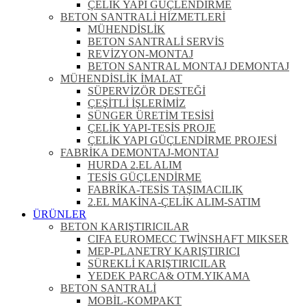
ÇELİK YAPI GÜÇLENDİRME
BETON SANTRALİ HİZMETLERİ
MÜHENDİSLİK
BETON SANTRALİ SERVİS
REVİZYON-MONTAJ
BETON SANTRAL MONTAJ DEMONTAJ
MÜHENDİSLİK İMALAT
SÜPERVİZÖR DESTEĞİ
ÇEŞİTLİ İŞLERİMİZ
SÜNGER ÜRETİM TESİSİ
ÇELİK YAPI-TESİS PROJE
ÇELİK YAPI GÜÇLENDİRME PROJESİ
FABRİKA DEMONTAJ-MONTAJ
HURDA 2.EL ALIM
TESİS GÜÇLENDİRME
FABRİKA-TESİS TAŞIMACILIK
2.EL MAKİNA-ÇELİK ALIM-SATIM
ÜRÜNLER
BETON KARIŞTIRICILAR
CIFA EUROMECC TWİNSHAFT MIKSER
MEP-PLANETRY KARIŞTIRICI
SÜREKLİ KARIŞTIRICILAR
YEDEK PARCA& OTM.YIKAMA
BETON SANTRALİ
MOBİL-KOMPAKT