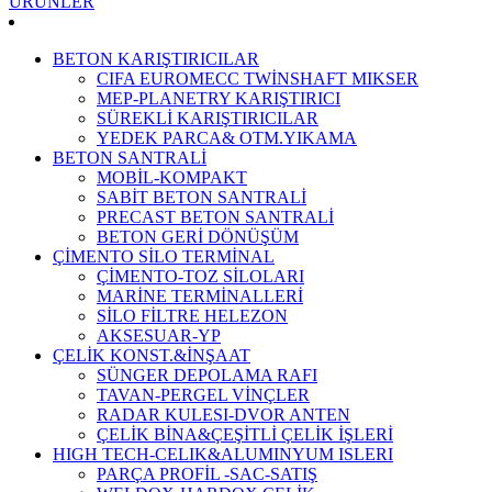
ÜRÜNLER
BETON KARIŞTIRICILAR
CIFA EUROMECC TWİNSHAFT MIKSER
MEP-PLANETRY KARIŞTIRICI
SÜREKLİ KARIŞTIRICILAR
YEDEK PARCA& OTM.YIKAMA
BETON SANTRALİ
MOBİL-KOMPAKT
SABİT BETON SANTRALİ
PRECAST BETON SANTRALİ
BETON GERİ DÖNÜŞÜM
ÇİMENTO SİLO TERMİNAL
ÇİMENTO-TOZ SİLOLARI
MARİNE TERMİNALLERİ
SİLO FİLTRE HELEZON
AKSESUAR-YP
ÇELİK KONST.&İNŞAAT
SÜNGER DEPOLAMA RAFI
TAVAN-PERGEL VİNÇLER
RADAR KULESI-DVOR ANTEN
ÇELİK BİNA&ÇEŞİTLİ ÇELİK İŞLERİ
HIGH TECH-CELIK&ALUMINYUM ISLERI
PARÇA PROFİL -SAC-SATIŞ