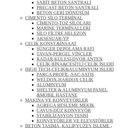
SABİT BETON SANTRALİ
PRECAST BETON SANTRALİ
BETON GERİ DÖNÜŞÜM
ÇİMENTO SİLO TERMİNAL
ÇİMENTO-TOZ SİLOLARI
MARİNE TERMİNALLERİ
SİLO FİLTRE HELEZON
AKSESUAR-YP
ÇELİK KONST.&İNŞAAT
SÜNGER DEPOLAMA RAFI
TAVAN-PERGEL VİNÇLER
RADAR KULESI-DVOR ANTEN
ÇELİK BİNA&ÇEŞİTLİ ÇELİK İŞLERİ
HIGH TECH-CELIK&ALUMINYUM ISLERI
PARÇA PROFİL -SAC-SATIŞ
WELDOX-HARDOX ÇELİK
ALUMINYUM
SHELTER & ALUMINYUM PANEL
&MOBIL HASTANE
MAKINA VE KONVEYÖRLER
AGREGA BESLEME MEKİK
ÇAVUŞ-DÜZ KONVEYÖR
STABİLİZASYON TESİSİ
KONVEYÖRLER VE ELEVATÖRLER
BETON TASIMA, KALIP,YUZEY ISLEME -