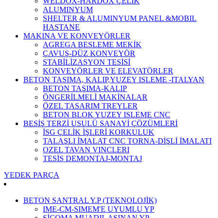
WELDOX-HARDOX ÇELİK
ALUMINYUM
SHELTER & ALUMINYUM PANEL &MOBIL
HASTANE
MAKINA VE KONVEYÖRLER
AGREGA BESLEME MEKİK
ÇAVUŞ-DÜZ KONVEYÖR
STABİLİZASYON TESİSİ
KONVEYÖRLER VE ELEVATÖRLER
BETON TASIMA, KALIP,YUZEY ISLEME -ITALYAN
BETON TAŞIMA-KALIP
ÖNGERİLMELİ MAKİNALAR
ÖZEL TASARIM TREYLER
BETON BLOK YUZEY ISLEME CNC
BESİŞ TERZİ USULÜ SANAYİ ÇÖZÜMLERİ
İSG ÇELİK İŞLERİ KORKULUK
TALAŞLI İMALAT CNC TORNA-DİŞLİ İMALATI
OZEL TAVAN VINCLERI
TESİS DEMONTAJ-MONTAJ
YEDEK PARÇA
BETON SANTRAL Y.P (TEKNOLOJİK)
IME-CM-SIMEM'E UYUMLU YP
SİCOMA MUADIL AŞINAN YP