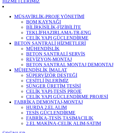
HİZMETLERİMİZ
MÜŞAVİRLİK-PROJE YÖNETİMİ
BOM KAYNAĞI
BİLİRKİŞİLİK-FİZİBİLİTE
TEKLİFHAZIRLAMA-TR-ENG
ÇELİK YAPI GÜÇLENDİRME
BETON SANTRALİ HİZMETLERİ
MÜHENDİSLİK
BETON SANTRALİ SERVİS
REVİZYON-MONTAJ
BETON SANTRAL MONTAJ DEMONTAJ
MÜHENDİSLİK İMALAT
SÜPERVİZÖR DESTEĞİ
ÇEŞİTLİ İŞLERİMİZ
SÜNGER ÜRETİM TESİSİ
ÇELİK YAPI-TESİS PROJE
ÇELİK YAPI GÜÇLENDİRME PROJESİ
FABRİKA DEMONTAJ-MONTAJ
HURDA 2.EL ALIM
TESİS GÜÇLENDİRME
FABRİKA-TESİS TAŞIMACILIK
2.EL MAKİNA-ÇELİK ALIM-SATIM