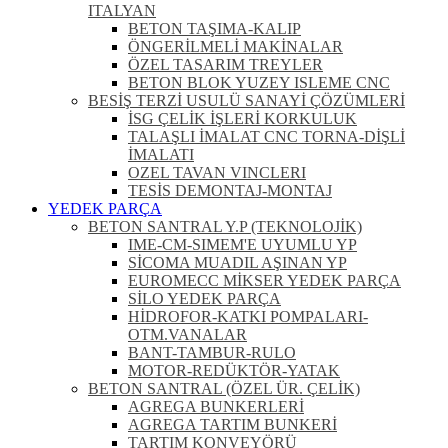
ITALYAN
BETON TAŞIMA-KALIP
ÖNGERİLMELİ MAKİNALAR
ÖZEL TASARIM TREYLER
BETON BLOK YUZEY ISLEME CNC
BESİŞ TERZİ USULÜ SANAYİ ÇÖZÜMLERİ
İSG ÇELİK İŞLERİ KORKULUK
TALAŞLI İMALAT CNC TORNA-DİŞLİ
İMALATI
OZEL TAVAN VINCLERI
TESİS DEMONTAJ-MONTAJ
YEDEK PARÇA
BETON SANTRAL Y.P (TEKNOLOJİK)
IME-CM-SIMEM'E UYUMLU YP
SİCOMA MUADIL AŞINAN YP
EUROMECC MİKSER YEDEK PARÇA
SİLO YEDEK PARÇA
HİDROFOR-KATKI POMPALARI-
OTM.VANALAR
BANT-TAMBUR-RULO
MOTOR-REDÜKTÖR-YATAK
BETON SANTRAL (ÖZEL ÜR. ÇELİK)
AGREGA BUNKERLERİ
AGREGA TARTIM BUNKERİ
TARTIM KONVEYÖRÜ