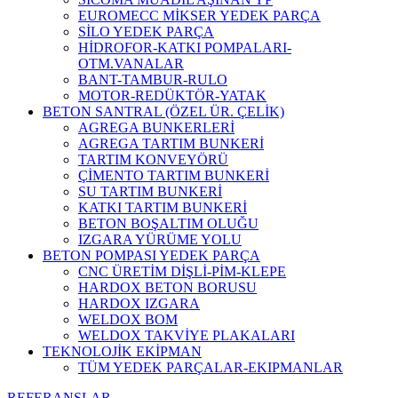
EUROMECC MİKSER YEDEK PARÇA
SİLO YEDEK PARÇA
HİDROFOR-KATKI POMPALARI-
OTM.VANALAR
BANT-TAMBUR-RULO
MOTOR-REDÜKTÖR-YATAK
BETON SANTRAL (ÖZEL ÜR. ÇELİK)
AGREGA BUNKERLERİ
AGREGA TARTIM BUNKERİ
TARTIM KONVEYÖRÜ
ÇİMENTO TARTIM BUNKERİ
SU TARTIM BUNKERİ
KATKI TARTIM BUNKERİ
BETON BOŞALTIM OLUĞU
IZGARA YÜRÜME YOLU
BETON POMPASI YEDEK PARÇA
CNC ÜRETİM DİŞLİ-PİM-KLEPE
HARDOX BETON BORUSU
HARDOX IZGARA
WELDOX BOM
WELDOX TAKVİYE PLAKALARI
TEKNOLOJİK EKİPMAN
TÜM YEDEK PARÇALAR-EKIPMANLAR
REFERANSLAR