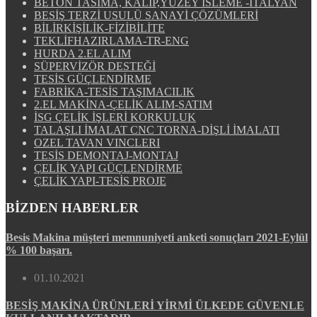
BETON TASIMA, KALIP,YUZEY ISLEME -ITALYAN
BESİŞ TERZİ USULÜ SANAYİ ÇÖZÜMLERİ
BİLİRKİŞİLİK-FİZİBİLİTE
TEKLİFHAZIRLAMA-TR-ENG
HURDA 2.EL ALIM
SÜPERVİZÖR DESTEĞİ
TESİS GÜÇLENDİRME
FABRİKA-TESİS TAŞIMACILIK
2.EL MAKİNA-ÇELİK ALIM-SATIM
İSG ÇELİK İŞLERİ KORKULUK
TALAŞLI İMALAT CNC TORNA-DİŞLİ İMALATI
OZEL TAVAN VINCLERI
TESİS DEMONTAJ-MONTAJ
ÇELİK YAPI GÜÇLENDİRME
ÇELİK YAPI-TESİS PROJE
BİZDEN HABERLER
Besis Makina müşteri memnuniyeti anketi sonuçları 2021-Eylül
% 100 başarı.
01.10.2021
BESİŞ MAKİNA ÜRÜNLERİ YİRMİ ÜLKEDE GÜVENLE